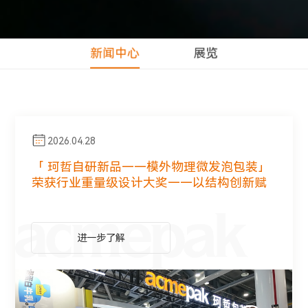
新闻中心
展览
2026.04.28
2025.11.07
「 珂哲自研新品——模外物理微发泡包装」
荣获行业重量级设计大奖——以结构创新赋
能，以轻量化降本增效
进
一
步
了
解
进
一
步
了
解